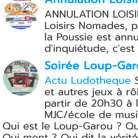
ANNULATION LOISI
Loisirs Nomades, pr
la Poussie est ann
d'inquiétude, c'es
Soirée Loup-Garo
Actu Ludotheque
S
et autres jeux à r
partir de 20h30 à 
MJC/école de mus
Qui est le Loup-Garou ? Qui
Qui ment ? Qui dit la vérité