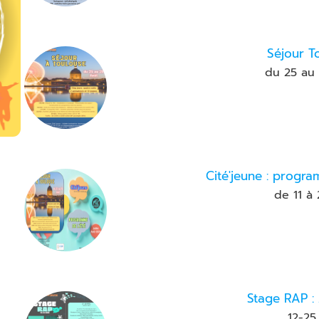
Séjour T
du 25 au
Cité'jeune : progr
de 11 à 
Stage RAP : 
12-25