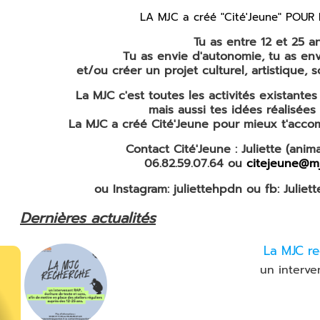
LA MJC a créé "Cité'Jeune" POUR 
Tu as entre 12 et 25 a
Tu as envie d'autonomie, tu as en
et/ou
créer un projet culturel, artistique, so
La MJC c'est toutes les activités existante
mais aussi tes idées réalisées 
La MJC a créé Cité'Jeune pour mieux
t'acco
Contact Cité'Jeune : Juliette (anim
06.82.59.07.64 ou
citejeune@mj
ou Instagram: juliettehpdn ou fb: Julie
Dernières actualités
La MJC r
un interv