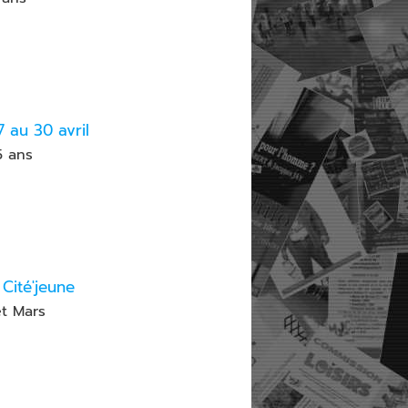
7 au 30 avril
5 ans
Cité'jeune
et Mars