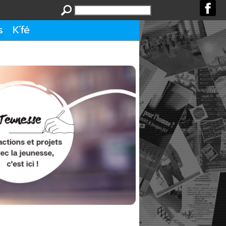
s
K´fé