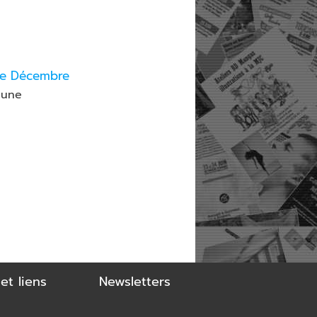
e Décembre
eune
et liens
Newsletters