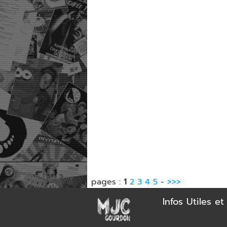
pages :
1
2
3
4
5
-
>>>
Infos Utiles e