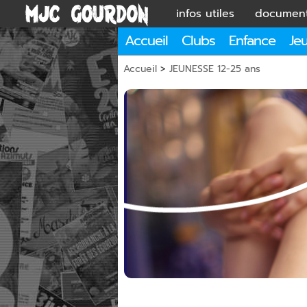
infos utiles
documen
Accueil
Clubs
Enfance
Je
Accueil
>
JEUNESSE 12-25 ans