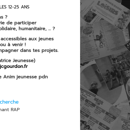
LES 12-25 ANS
ns ?
vie de
participer
lidaire, humanitaire, ... ?
s accessibles aux jeunes
ou à venir !
mpagner dans tes projets.
atrice Jeunesse)
cgourdon.fr
tte Anim jeunesse pdn
echerche
enant RAP