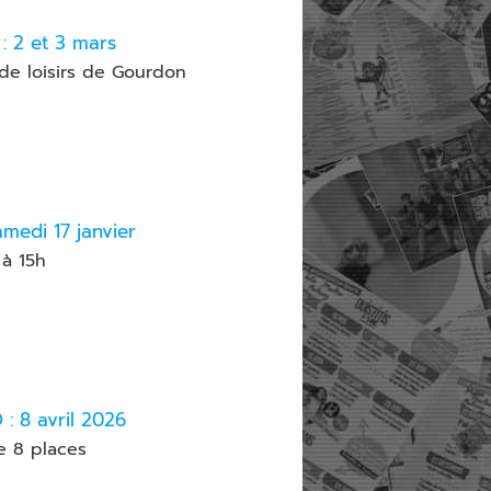
 : 2 et 3 mars
 de loisirs de Gourdon
amedi 17 janvier
 à 15h
: 8 avril 2026
e 8 places