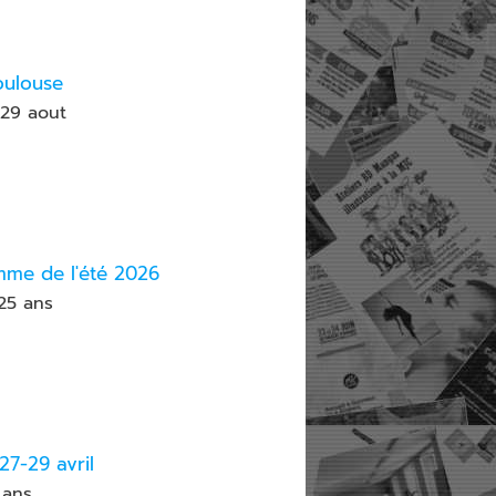
oulouse
 29 aout
amme de l'été 2026
25 ans
27-29 avril
 ans