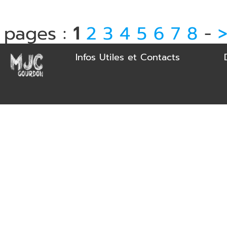
pages :
1
2
3
4
5
6
7
8
-
Infos Utiles et Contacts