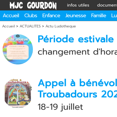
infos utiles
documen
Accueil
Clubs
Enfance
Jeunesse
Famille
Lu
Accueil
>
ACTUALITES
>
Actu Ludotheque
Période estival
changement d'hora
Appel à bénévol
Troubadours 20
18-19 juillet