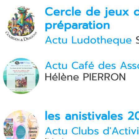
Cercle de jeux d
préparation
Actu Ludotheque
S
Actu Café des Asso
Hélène PIERRON
les anistivales 
Actu Clubs d'Activi