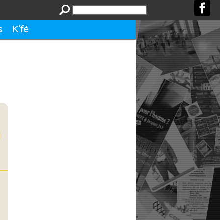
s
K´fé