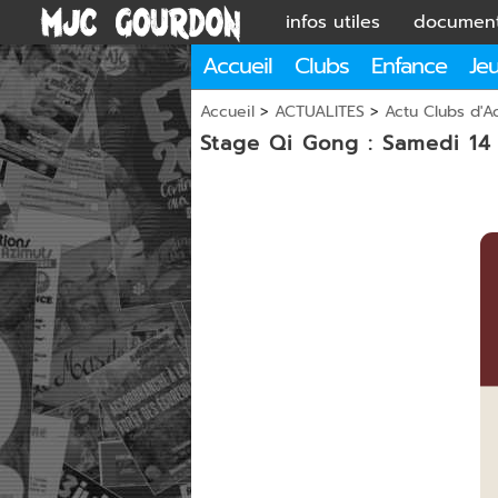
infos utiles
documen
Accueil
Clubs
Enfance
Je
Accueil
>
ACTUALITES
>
Actu Clubs d'Ac
Stage Qi Gong : Samedi 14 