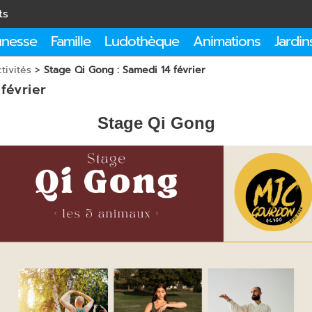
ts
unesse
Famille
Ludothèque
Animations
Jardin
tivités
>
Stage Qi Gong : Samedi 14 février
février
Stage Qi Gong