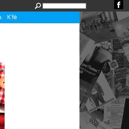
s
K´fé