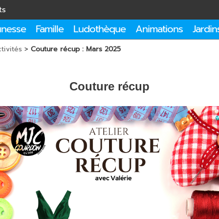
ts
unesse
Famille
Ludothèque
Animations
Jardin
tivités
>
Couture récup : Mars 2025
Couture récup