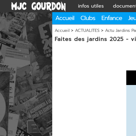
infos utiles
documen
Accueil
Clubs
Enfance
Je
Accueil
>
ACTUALITES
>
Actu Jardins P
Faites des jardins 2025 - v