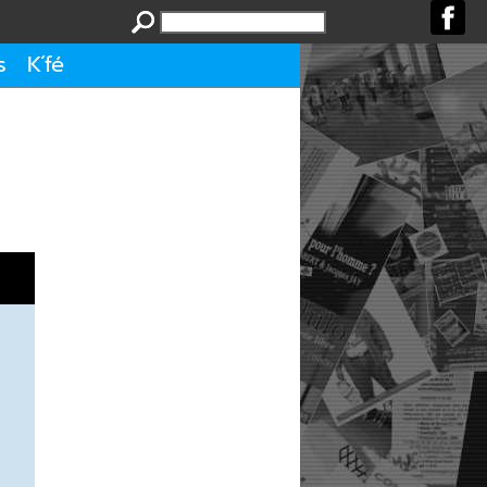
s
K´fé