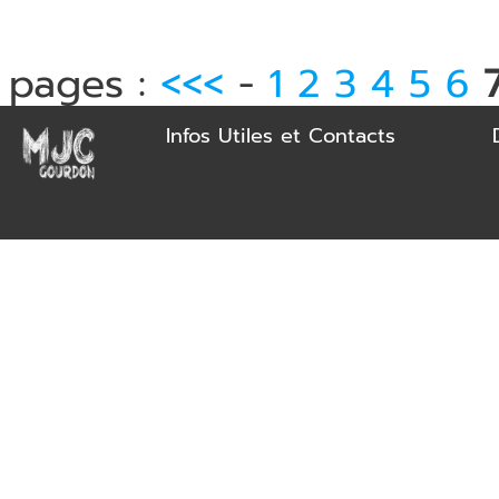
pages :
<<<
-
1
2
3
4
5
6
Infos Utiles et Contacts