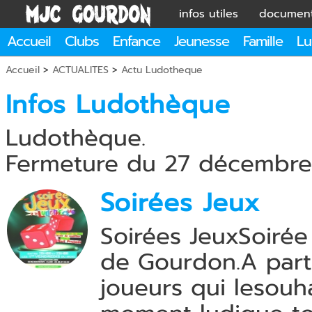
infos utiles
documen
Accueil
Clubs
Enfance
Jeunesse
Famille
Lu
Accueil
>
ACTUALITES
>
Actu Ludotheque
Infos Ludothèque
Ludothèque.
Fermeture du 27 décembre 
Soirées Jeux
Soirées JeuxSoirée
de Gourdon.A parti
joueurs qui lesouh