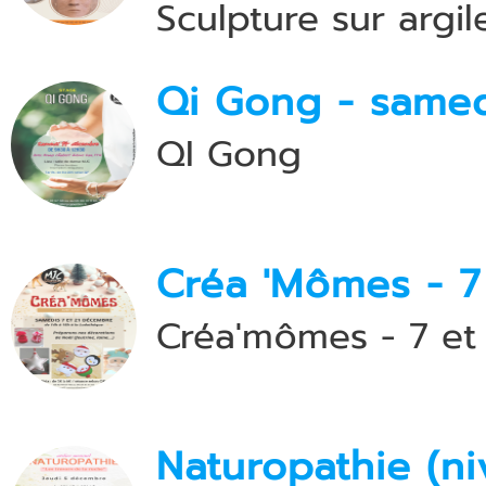
Sculpture sur argil
Qi Gong - same
QI Gong
Créa 'Mômes - 7
Créa'mômes - 7 et
Naturopathie (ni