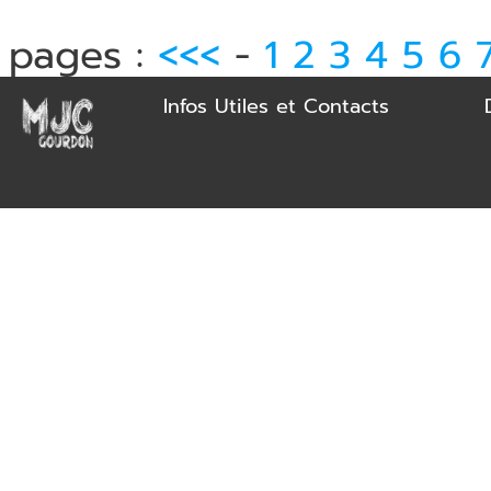
pages :
<<<
-
1
2
3
4
5
6
Infos Utiles et Contacts