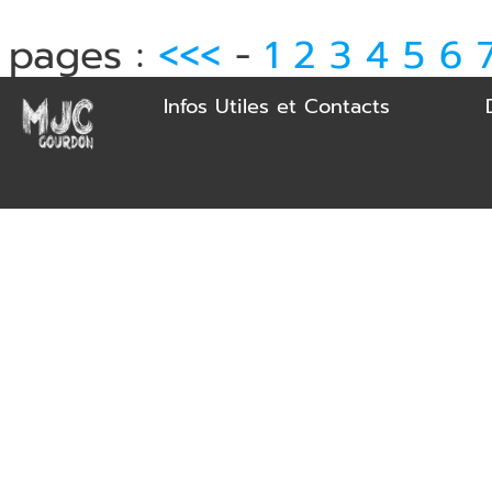
pages :
<<<
-
1
2
3
4
5
6
Infos Utiles et Contacts