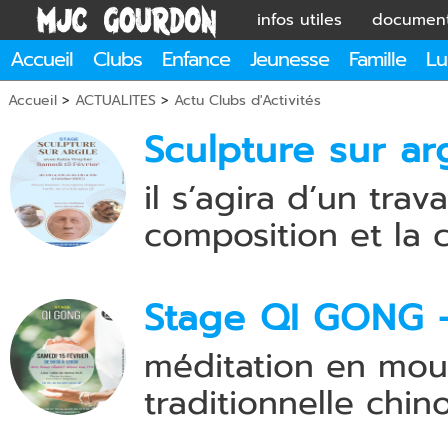
infos utiles
documen
Accueil
Clubs
Enfance
Jeunesse
Famille
Lu
Accueil
>
ACTUALITES
>
Actu Clubs d'Activités
Sculpture sur ar
il s’agira d’un trav
composition et la c
Stage QI GONG -
méditation en mou
traditionnelle chino