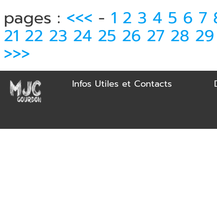
pages :
<<<
-
1
2
3
4
5
6
7
21
22
23
24
25
26
27
28
29
>>>
Infos Utiles et Contacts