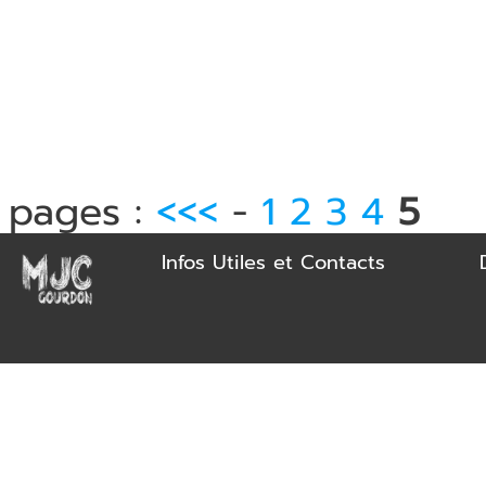
pages :
<<<
-
1
2
3
4
5
Infos Utiles et Contacts