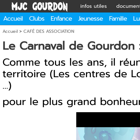
infos utiles
documen
Accueil
Clubs
Enfance
Jeunesse
Famille
Lu
Accueil
>
CAFÉ DES ASSOCIATION
Le Carnaval de Gourdon 
Comme tous les ans, il réun
territoire (Les centres de Lo
...)
pour le plus grand bonheur 