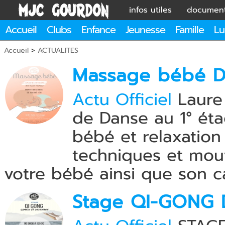
infos utiles
documen
Accueil
Clubs
Enfance
Jeunesse
Famille
Lu
Accueil
>
ACTUALITES
Massage bébé 
Actu Officiel
Laure 
de Danse au 1° éta
bébé et relaxation
techniques et mo
votre bébé ainsi que son c
Stage QI-GONG