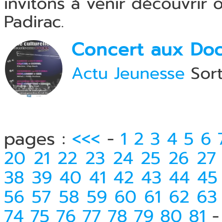
invitons à venir découvrir 
Padirac.
Concert aux Doc
Actu Jeunesse
Sort
pages :
<<<
-
1
2
3
4
5
6
20
21
22
23
24
25
26
27
38
39
40
41
42
43
44
45
56
57
58
59
60
61
62
63
74
75
76
77
78
79
80
81