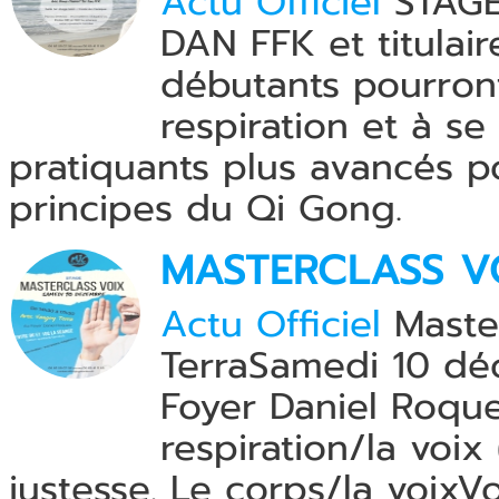
Actu Officiel
STAGE
DAN FFK et titulair
débutants pourront
respiration et à s
pratiquants plus avancés po
principes du Qi Gong.
MASTERCLASS V
Actu Officiel
Maste
TerraSamedi 10 d
Foyer Daniel Roque
respiration/la voix
justesse. Le corps/la voixV