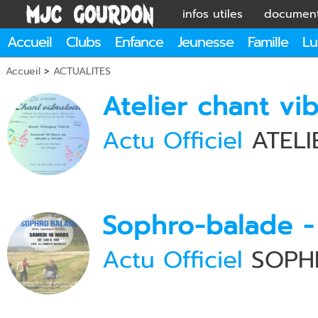
infos utiles
documen
Accueil
Clubs
Enfance
Jeunesse
Famille
Lu
Accueil
>
ACTUALITES
Atelier chant vi
Actu Officiel
ATELI
Sophro-balade -
Actu Officiel
SOPHR