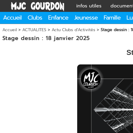
infos utiles
documen
Accueil
Clubs
Enfance
Jeunesse
Famille
Lu
Accueil
>
ACTUALITES
>
Actu Clubs d'Activités
>
Stage dessin : 1
Stage dessin : 18 janvier 2025
S