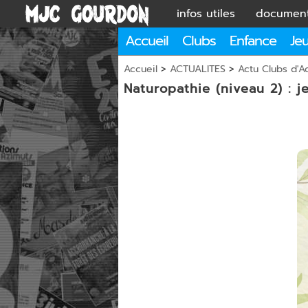
infos utiles
documen
Accueil
Clubs
Enfance
Je
Accueil
>
ACTUALITES
>
Actu Clubs d'Ac
Naturopathie (niveau 2) : j