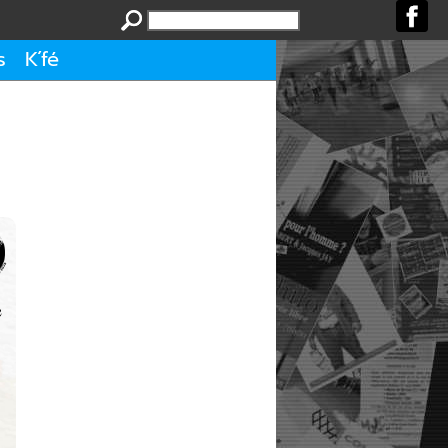
s
K´fé